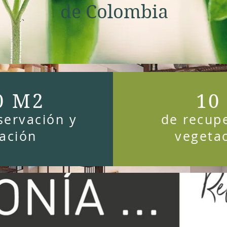
de Colombia
0 M2
10
servación y
de recupe
tación
vegetac