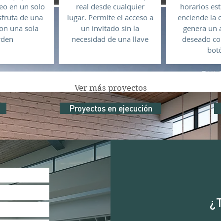
eo en un solo
real desde cualquier
horarios est
sfruta de una
lugar. Permite el acceso a
enciende la 
con una sola
un invitado sin la
genera un 
rden
necesidad de una llave
deseado co
bot
Ver más proyectos
Proyectos en ejecución
¿T