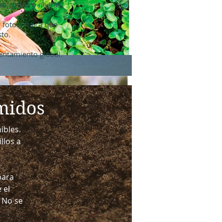
s, grises y negras.
 fotovoltaica que
to.
lentamiento global.
imidos
ibles.
llos a
para
 el
 No se