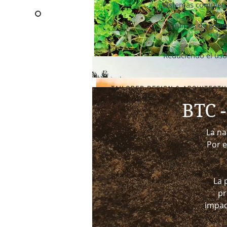
Sistemas completos 
Equipos de gener
sum
Reduciendo el uso 
BTC 
La na
Por e
La 
pr
impac