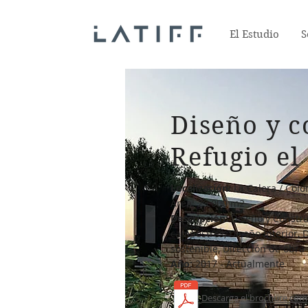
El Estudio
S
Diseño y c
Refugio el
Localización:
La Calera / Col
Área: 29.000 m2
Descripción:
Diseño y Constru
campestres, Diseño Interior, 
sostenible, Dirección de obra
Año:
2017 - Actualmente
Descarga el brochure com