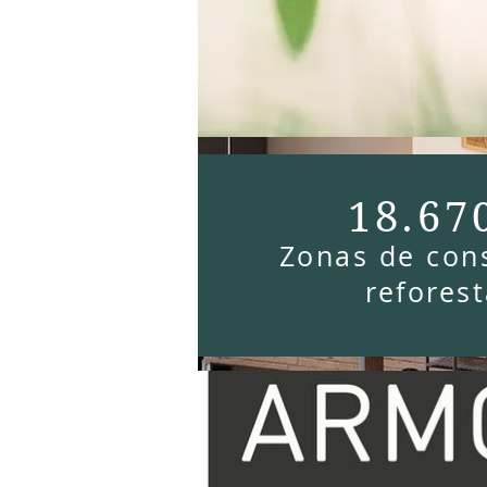
18.67
Zonas de con
refores