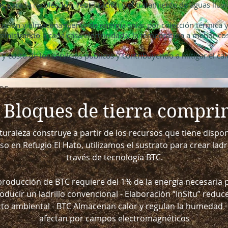
para la recolección, reutilización y el tratamiento de aguas lluvia
ación y almacenamiento de energía solar por colección térmica y
inistrando a cada casa electricidad y la temperatura a menor cos
y costo de los servicios públicos y contribuyendo a mitigar el ca
- Bloques de tierra compr
turaleza construye a partir de los recursos que tiene dispon
so en Refugio El Hato, utilizamos el sustrato para crear ladri
través de tecnología BTC.
producción de BTC requiere del 1% de la energía necesaria 
oducir un ladrillo convencional - Elaboración “InSitu” reduce
to ambiental - BTC Almacenan calor y regulan la humedad -
afectan por campos electromagnéticos