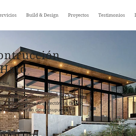
ervicios
Build & Design
Proyectos
Testimonios
ontrucción
 Hato
ombia
cción de conjunto residencial de 7 casas
Diseño Carpintería Arquitectónica, Diseño
 y Administración del presupuesto.
pleto aquí